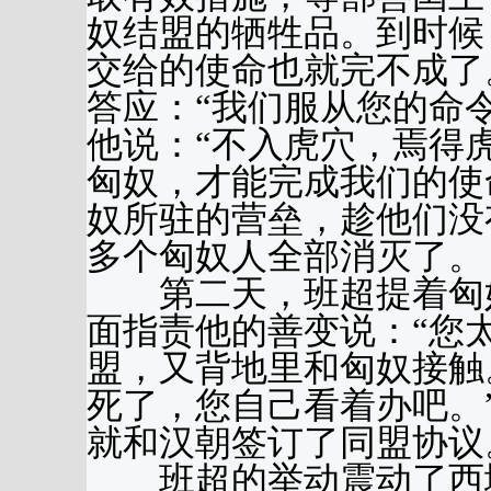
奴结盟的牺牲品。到时候
交给的使命也就完不成了
答应：“我们服从您的命
他说：“不入虎穴，焉得
匈奴，才能完成我们的使
奴所驻的营垒，趁他们没
多个匈奴人全部消灭了。
第二天，班超提着匈奴
面指责他的善变说：“您
盟，又背地里和匈奴接触
死了，您自己看着办吧。
就和汉朝签订了同盟协议
班超的举动震动了西域