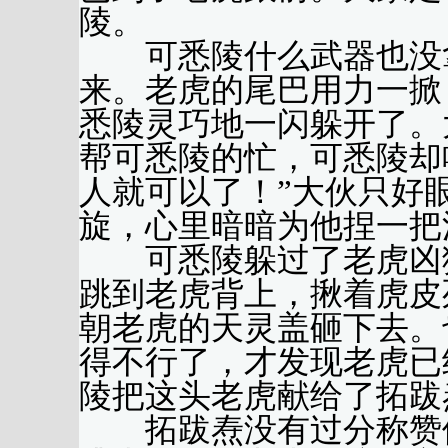
陵。
可悉陵什么武器也没拿
来。老虎的尾巴用力一掀
悉陵灵巧地一闪躲开了。
帮可悉陵的忙，可悉陵却
人就可以了！”大伙只好
旋，心里暗暗为他捏一把
可悉陵躲过了老虎凶猛
跳到老虎背上，揪着虎皮
朝老虎的天灵盖砸下去。
得不行了，才发现老虎已
陵把这头老虎献给了拓跋
拓跋焘没有过分称赞他