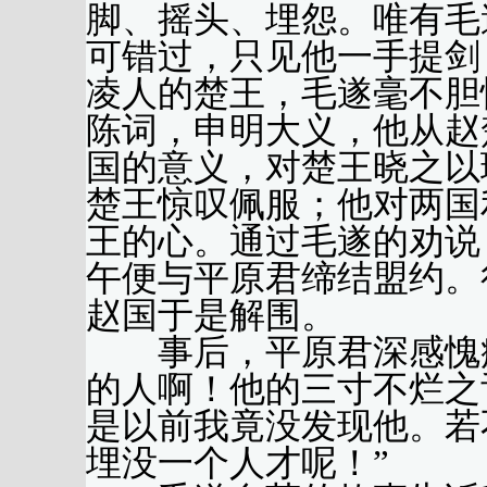
脚、摇头、埋怨。唯有毛
可错过，只见他一手提剑
凌人的楚王，毛遂毫不胆
陈词，申明大义，他从赵
国的意义，对楚王晓之以
楚王惊叹佩服；他对两国
王的心。通过毛遂的劝说
午便与平原君缔结盟约。
赵国于是解围。
事后，平原君深感愧疚
的人啊！他的三寸不烂之
是以前我竟没发现他。若
埋没一个人才呢！”