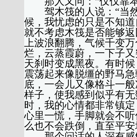
那人又问：“仅仅靠本
驾木筏的人说：“当然
候，我忧虑的只是不知道
就不考虑木筏是否能够返
上波浪翻腾，气候千变万
烂，云蒸霞蔚，一下子又
天刹时变成黑夜。有时候
震荡起来像脱缰的野马急
底，一会儿又像格斗一般
样子，使我感到似乎有无
时，我的心情都非常镇定
心里一慌，手脚就会不听
么也不会跌倒，直至平安
那个问话的人深有感触