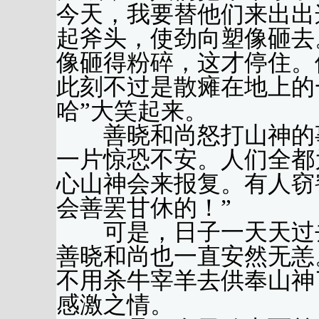
今天，我要替他们来出出
起斧头，使劲向塑像砸去
像砸得粉碎，这才停住。
此刻不过是散瘫在地上的
哈”大笑起来。
善晓和尚怒打山神的事
一片惊恐不安。人们全都
心山神会来报复。有人窃
会善罢甘休的！”
可是，日子一天天过去
善晓和尚也一直安然无恙
不用杀牛宰羊去供奉山神
感激之情。