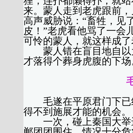
狸，连扑都懒得扑，就站
来。蒙人走到老虎跟前，
高声威胁说：“畜牲，见
皮！”老虎看他骂了一会
可怜的蒙人，就这样成了
蒙人错在盲目地自以为
才落得个葬身虎腹的下场
毛遂在平原君门下已经
得不到施展才能的机会。
一次，碰上秦国大举进
郸团团围住，情况十分危