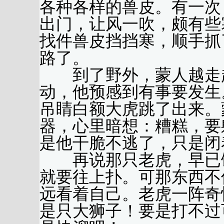
各种各样的兽皮。有一次
出门，让风一吹，颇有些
找件兽皮挡挡寒，顺手抓
路了。
到了野外，蒙人越走越
动，他预感到有事要发生
吊睛白额大虎跳了出来。
器，心里暗想：糟糕，要
是他干脆不逃了，只是闭
再说那只老虎，早已饿
就要往上扑。可那东西不
远看着自己。老虎一阵奇
是只大狮子！要是打不过