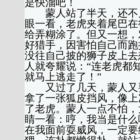
是快溜吧！
蒙人站了半天，还不见
眼一看，老虎夹着尾巴在
给弄糊涂了。但又一想，
好猎手，因害怕自己而跑
没往自己披的狮子皮上去
人就夸耀说：“连老虎都
就马上逃走了！”
又过了几天，蒙人又要
拿了一张狐皮挡风，像上
了老虎。蒙人一点不怕，
睛一看：哼，我当是什么
在我面前耍威风，一定要