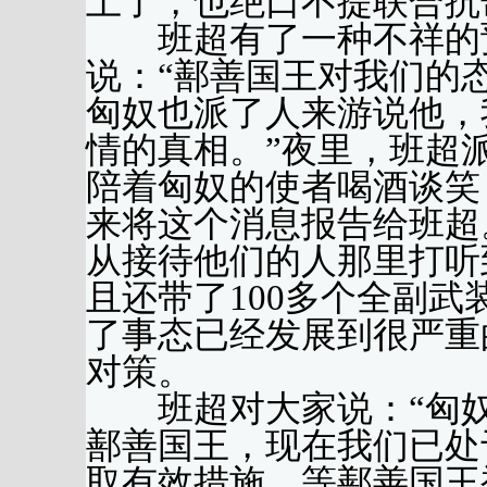
上了，也绝口不提联合抗
班超有了一种不祥的预
说：“鄯善国王对我们的
匈奴也派了人来游说他，
情的真相。”夜里，班超
陪着匈奴的使者喝酒谈笑
来将这个消息报告给班超
从接待他们的人那里打听
且还带了100多个全副
了事态已经发展到很严重
对策。
班超对大家说：“匈奴
鄯善国王，现在我们已处
取有效措施，等鄯善国王