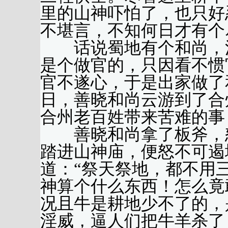
里的山神吓怕了，也只好
不堪言，不知何日才有个
话说蜀地有个和尚，法
是个做官的，只因看不惯
官不遂心，于是出家做了
日，善晓和尚云游到了合
合州老百姓带来苦难的事
善晓和尚拿了板斧，怒
踏进山神庙，便怒不可遏
道：“祭天祭地，都不用
神算个什么东西！怎么竟
况且牛是耕地少不了的，
淫威，逼人们把牛羊杀了