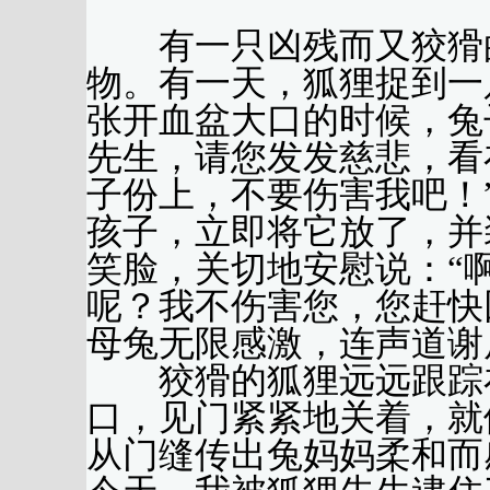
有一只凶残而又狡猾的
物。有一天，狐狸捉到一
张开血盆大口的时候，兔
先生，请您发发慈悲，看
子份上，不要伤害我吧！
孩子，立即将它放了，并
笑脸，关切地安慰说：“
呢？我不伤害您，您赶快
母兔无限感激，连声道谢
狡猾的狐狸远远跟踪在
口，见门紧紧地关着，就
从门缝传出兔妈妈柔和而