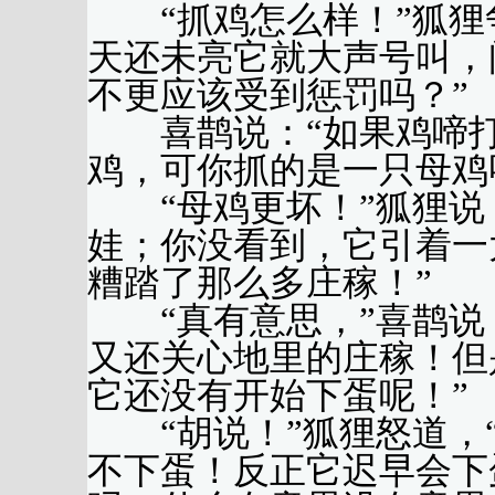
“抓鸡怎么样！”狐狸争
天还未亮它就大声号叫，
不更应该受到惩罚吗？”
喜鹊说：“如果鸡啼打
鸡，可你抓的是一只母鸡
“母鸡更坏！”狐狸说，
娃；你没看到，它引着一
糟踏了那么多庄稼！”
“真有意思，”喜鹊说，
又还关心地里的庄稼！但
它还没有开始下蛋呢！”
“胡说！”狐狸怒道，“
不下蛋！反正它迟早会下