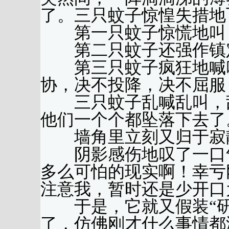
了。三只蚊子惊惶失措地
第一只蚊子惊慌地叫：
第二只蚊子还强作镇定
第三只蚊子疯狂地喊叫
协，决不投降，决不屈服
三只蚊子乱喊乱叫，乱
他们一个个都坠落下去了
墙角里立刻又归于寂
阴影感伤地叹了一口气
多么可怕的现实啊！幸亏
注意我，暂时还是少开口
于是，它就又假装“研究
了，仿佛刚才什么事情都