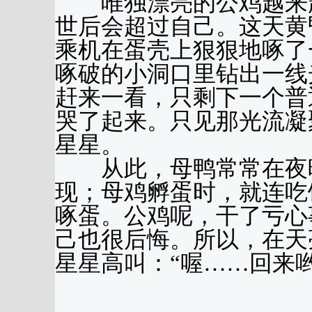
唯独漂亮的公鸡越来越
世后会超过自己。这天黄
乘机在蛋壳上狠狠地啄了
啄破的小洞口里钻出一线
赶来一看，只剩下一个普
哭了起来。只见那光流凝
星星。
从此，母鸭常常在夜晚
现；母鸡孵蛋时，就连吃
啄蛋。公鸡呢，干了亏心
己也很后悔。所以，在天
星星高叫：“喔……回来
（林