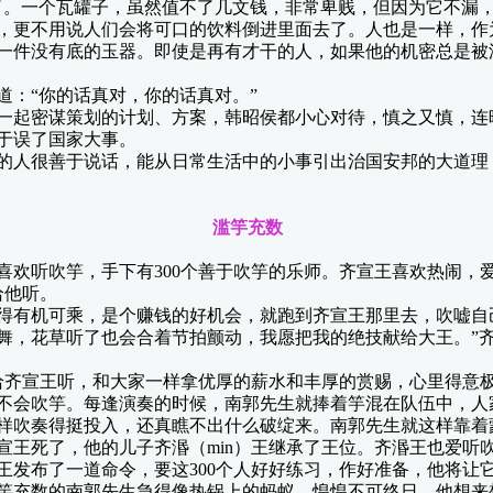
。一个瓦罐子，虽然值不了几文钱，非常卑贱，但因为它不漏，
，更不用说人们会将可口的饮料倒进里面去了。人也是一样，作
一件没有底的玉器。即使是再有才干的人，如果他的机密总是被
：“你的话真对，你的话真对。”
起密谋策划的计划、方案，韩昭侯都小心对待，慎之又慎，连
于误了国家大事。
人很善于说话，能从日常生活中的小事引出治国安邦的大道理
滥竽充数
听吹竽，手下有300个善于吹竽的乐师。齐宣王喜欢热闹，
给他听。
有机可乘，是个赚钱的好机会，就跑到齐宣王那里去，吹嘘自己
舞，花草听了也会合着节拍颤动，我愿把我的绝技献给大王。”
齐宣王听，和大家一样拿优厚的薪水和丰厚的赏赐，心里得意
会吹竽。每逢演奏的时候，南郭先生就捧着竽混在队伍中，人
样吹奏得挺投入，还真瞧不出什么破绽来。南郭先生就这样靠着
死了，他的儿子齐湣（min）王继承了王位。齐湣王也爱听吹
发布了一道命令，要这300个人好好练习，作好准备，他将让它
竽充数的南郭先生急得像热锅上的蚂蚁，惶惶不可终日。他想来