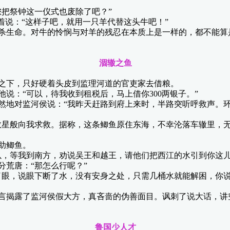
把祭钟这一仪式也废除了吧？”
说：“这样子吧，就用一只羊代替这头牛吧！”
生命。对牛的怜悯与对羊的残忍在本质上是一样的，都不能算
涸辙之鱼
下，只好硬着头皮到监理河道的官吏家去借粮。
：“可以，待我收到租税后，马上借你300两银子。”
地对监河侯说：“我昨天赶路到府上来时，半路突听呼救声。环
星般向我求救。据称，这条鲫鱼原住东海，不幸沦落车辙里，无
助鲫鱼。
，等我到南方，劝说吴王和越王，请他们把西江的水引到你这儿
荒唐：“那怎么行呢？”
眼，说眼下断了水，没有安身之处，只需几桶水就能解困，你说
揭露了监河侯假大方，真吝啬的伪善面目。讽刺了说大话，讲
鲁国少人才