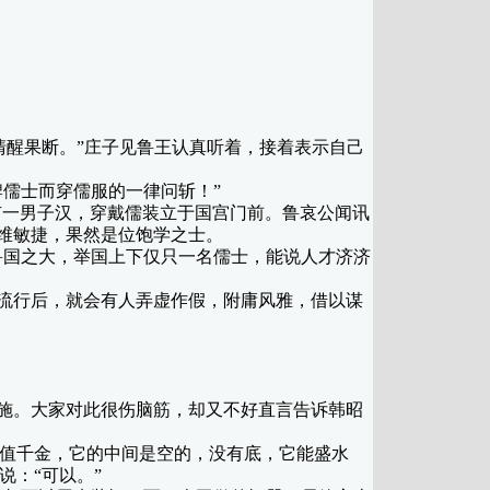
清醒果断。”庄子见鲁王认真听着，接着表示自己
儒士而穿儒服的一律问斩！”
有一男子汉，穿戴儒装立于国宫门前。鲁哀公闻讯
维敏捷，果然是位饱学之士。
国之大，举国上下仅只一名儒士，能说人才济济
流行后，就会有人弄虚作假，附庸风雅，借以谋
施。大家对此很伤脑筋，却又不好直言告诉韩昭
值千金，它的中间是空的，没有底，它能盛水
说：“可以。”