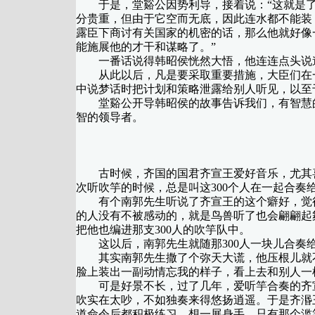
于是，堂谿公因势利导，接着说：“这就是了
分贵重，但由于它空而无底，因此连水都不能装
露臣下商讨有关国家的机密的话，那么他就好像
能施展他的才干和谋略了。”
一番话说得韩昭侯恍然大悟，他连连点头说道
从此以后，凡是要采取重要措施，大臣们在一
中说梦话时把计划和策略泄露给别人听见，以至
堂谿公开导韩昭侯的故事告诉我们，有智慧的
智的领导者。
古时候，齐国的国君齐宣王爱好音乐，尤其喜欢
次听吹竽的时候，总是叫这300个人在一起合奏
有个南郭先生听说了齐宣王的这个癖好，觉得
的人没有不被感动的，就是鸟兽听了也会翩翩起
把他也编进那支300人的吹竽队中。
这以后，南郭先生就随那300人一块儿合奏给
其实南郭先生撒了个弥天大谎，他压根儿就不
脸上装出一副动情忘我的样子，看上去和别人一
可是好景不长，过了几年，爱听竽合奏的齐宣王
吹实在太吵，不如独奏来得悠扬逍遥。于是齐湣王
道命令后都积极练习，想一展身手，只有那个滥