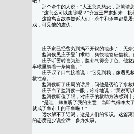
吧！”
那个牵牛的人说：“大王您真慈悲，那就请您
“这怎么可以废除呢？”齐宣王严肃起来，接着
这篇寓言故事告诉人们：杀牛和杀羊都是屠杀
戏，可见他的虚伪。
庄子家已经贫穷到揭不开锅的地步了，无奈之
监河侯见庄子登门求助，爽快地答应借粮。他说
庄子听罢转喜为怒，脸都气得变了色。他忿然
车辙里躺着一条鲫鱼。”
庄子叹了口气接着说：“它见到我，像遇见救
救性命。”
监河侯听了庄周的话后，问他是否给了水救
庄子白了监河侯一眼，冷冷地说：“我说可以
监河侯听傻了眼，对庄子的救助方法感到十分
“是哇，鲫鱼听了我的主意，当即气得睁大了
就成了鱼市上的干鱼啦！”
远水解不了近渴，这是人们的常识。这篇寓言
的态度是少说空话，多办实事。