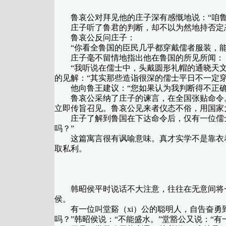
鲁哀公对拜见他的庄子深有感慨地说：“咱鲁
庄子听了鲁君的判断，却不以为然地持否定态
鲁哀公反问庄子：
“你看全鲁国的臣民几乎都穿戴儒者服装，能
庄子毫不留情地指出他在鲁国的所见所闻：
“我听说在儒士中，头戴圆形礼帽的通晓天文；
的见解：“其实那些造诣很深的儒士平日不一定
他向鲁王建议：“您如果认为我判断得不正确
鲁哀公采纳了庄子的谏言，在全国张贴命令。不
立即传旨召见。鲁哀公见来者仪态不俗，用国家
庄子了解到鲁国在下达命令后，仅有一位儒士
吗？”
这篇寓言很有讽喻意味。真才实学不是靠衣着
取私利。
韩昭侯平时说话不大注意，往往在无意间将一
侯。
有一位叫堂谿（xi）公的聪明人，自告奋勇到
吗？”韩昭侯说：“不能盛水。”堂豁公又说：“