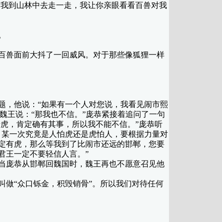
我到山林中去走一走，我让你亲眼看看百兽对我
。
百兽面前大抖了一回威风。对于那些像狐狸一样
，他说：“如果有一个人对您说，我看见闹市熙
魏王说：“那我也不信。”庞恭紧接着追问了一句
老虎，肯定确有其事，所以我不能不信。”庞恭听
，某一次究竟是人怕虎还是虎怕人，要根据力量对
定有虎，那么等我到了比闹市还远的邯郸，您要
君王一定不要轻信人言。”
当庞恭从邯郸回魏国时，魏王再也不愿意召见他
做“众口铄金，积毁销骨”。所以我们对待任何