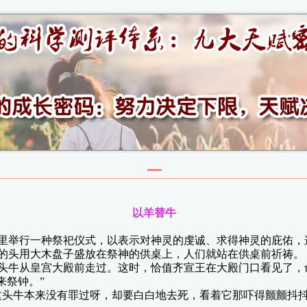
一
以羊替牛
举行一种祭祀仪式，以表示对神灵的虔诚、求得神灵的庇佑，这
的头用大木盘子盛放在祭神的供桌上，人们就站在供桌前祈祷。
牛从皇宫大殿前走过。这时，恰值齐宣王在大殿门口看见了，命
来祭钟。”
头牛本来没有罪过呀，却要白白地去死，看着它那吓得颤颤抖抖