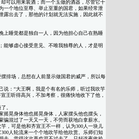
却可以用来装酒；而一个玉做的酒器，尽管它十
为一个地位至尊、举止至重的国君，如果经常泄
泄露出去了，那他的计划就无法实施，因此就不
晚上睡觉都是独自一人，因为他担心自己在熟睡
；能够虚心接受意见、不唯我独尊的人，才是明
爱摆排场，总想在人前显示做国君的威严，所以每
说：“大王啊，我是个有名的乐师，听过我吹竽
齐宣王听得高兴，不加考察，很痛快地收下了他，
极了。
家摇晃身体他也摇晃身体，人家摆头他也摆头，
蒙骗混过了一天又一天，不劳而获地白拿薪水。
竽，可是他和齐宣王不一样，认为300人一块儿
300人轮流来一个个地吹竽给他欣赏。乐师们知
想去，觉得这次再也混不过去了，只好连夜收拾