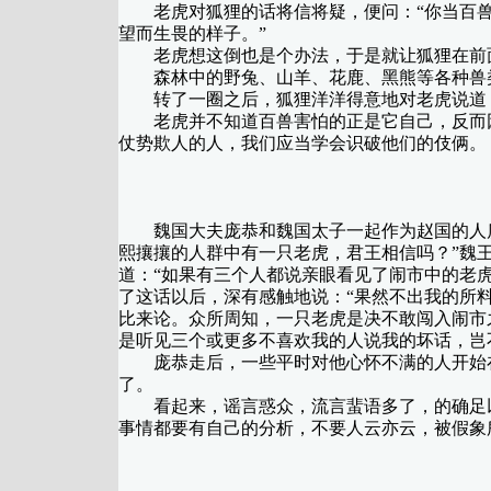
老虎对狐狸的话将信将疑，便问：“你当百兽之
望而生畏的样子。”
老虎想这倒也是个办法，于是就让狐狸在前面
森林中的野兔、山羊、花鹿、黑熊等各种兽类
转了一圈之后，狐狸洋洋得意地对老虎说道：
老虎并不知道百兽害怕的正是它自己，反而因
仗势欺人的人，我们应当学会识破他们的伎俩。
魏国大夫庞恭和魏国太子一起作为赵国的人质
熙攘攘的人群中有一只老虎，君王相信吗？”魏王
道：“如果有三个人都说亲眼看见了闹市中的老
了这话以后，深有感触地说：“果然不出我的所
比来论。众所周知，一只老虎是决不敢闯入闹市
是听见三个或更多不喜欢我的人说我的坏话，岂
庞恭走后，一些平时对他心怀不满的人开始在
了。
看起来，谣言惑众，流言蜚语多了，的确足以
事情都要有自己的分析，不要人云亦云，被假象