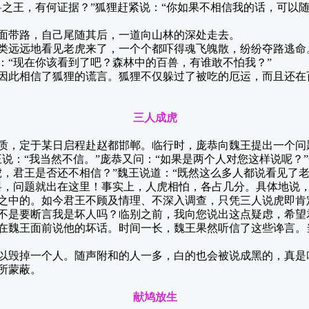
王，有何证据？”狐狸赶紧说：“你如果不相信我的话，可以随
带路，自己尾随其后，一道向山林的深处走去。
远远地看见老虎来了，一个个都吓得魂飞魄散，纷纷夺路逃命
“现在你该看到了吧？森林中的百兽，有谁敢不怕我？”
此相信了狐狸的谎言。狐狸不仅躲过了被吃的厄运，而且还在
三人成虎
，定于某日启程赴赵都邯郸。临行时，庞恭向魏王提出一个问题
说：“我当然不信。”庞恭又问：“如果是两个人对您这样说呢？”
虎，君王是否还不相信？”魏王说道：“既然这么多人都说看见了
料，问题就出在这里！事实上，人虎相怕，各占几分。具体地说
之中的。如今君王不顾及情理、不深入调查，只凭三人说虎即肯
不是要断言我是坏人吗？临别之前，我向您说出这点疑虑，希望
魏王面前说他的坏话。时间一长，魏王果然听信了这些谗言。
毁掉一个人。随声附和的人一多，白的也会被说成黑的，真是叫
所蒙蔽。
献鸠放生