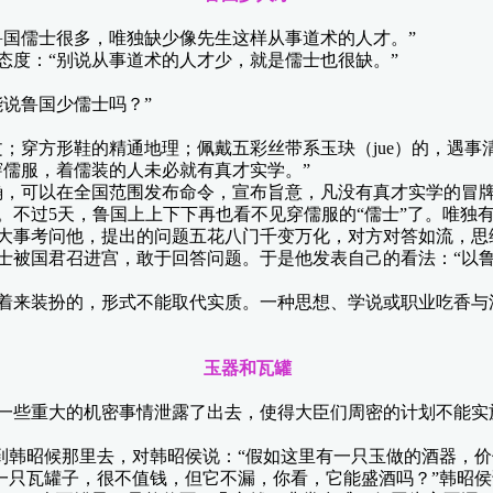
国儒士很多，唯独缺少像先生这样从事道术的人才。”
度：“别说从事道术的人才少，就是儒士也很缺。”
说鲁国少儒士吗？”
穿方形鞋的精通地理；佩戴五彩丝带系玉玦（jue）的，遇事
穿儒服，着儒装的人未必就有真才实学。”
，可以在全国范围发布命令，宣布旨意，凡没有真才实学的冒牌
过5天，鲁国上上下下再也看不见穿儒服的“儒士”了。唯独
大事考问他，提出的问题五花八门千变万化，对方对答如流，思
被国君召进宫，敢于回答问题。于是他发表自己的看法：“以鲁
来装扮的，形式不能取代实质。一种思想、学说或职业吃香与
玉器和瓦罐
些重大的机密事情泄露了出去，使得大臣们周密的计划不能实
韩昭候那里去，对韩昭侯说：“假如这里有一只玉做的酒器，价
有一只瓦罐子，很不值钱，但它不漏，你看，它能盛酒吗？”韩昭侯