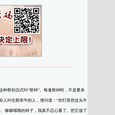
种祭祀仪式叫“祭钟”。每逢祭钟时，不是要杀
人叫住那牵牛的人，便问道：“你打算把这头牛
、哆哆嗦嗦的样子，我真不忍心看了。把它放了