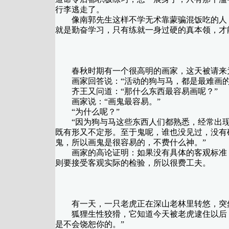
行李逃走了。
像南郭先生这样不学无术靠蒙骗混饭吃的人，
就是勤奋学习，只有练就一身过硬的真本领，才
春秋时期有一个很高明的画家，这天被请来为
画家回答说：“活动的狗与马，都是最难画的
齐王又问道：“那什么东西最容易画呢？”
画家说：“画鬼最容易。”
“为什么呢？”
“因为狗与马这些东西人们都熟悉，经常出现
既有形又不定形。至于鬼呢，谁也没见过，没有
鬼，所以画鬼是很容易的，不费什么神。”
画家的高论证明：如果没有具体的客观标准，就
则要接受客观实际的检验，所以很费工夫。
有一天，一只老虎正在深山老林里转悠，突然
狐狸生性狡猾，它知道今天被老虎逮住以后，
是不会饶恕你的。”