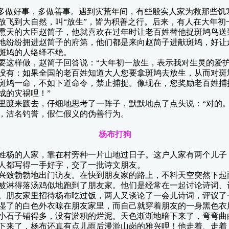
多做好事，多做善事。遇到灾荒年间，有些殷实人家为救那些饥
放飞到大自然，叫“放生”，皆为积善之行。后来，有人在大年初
天的大臣赵简子，他就喜欢在过年时让老百姓替他捉斑鸠鸟送
纷纷拥进赵简子的府第，他们都是来向赵简子进献斑鸠，好让
斑鸠的人络绎不绝。
样做，赵简子回答说：“大年初一放生，表示我对生灵的爱护，
没有：如果全国的老百姓知道大人您要拿斑鸠去放生，从而对斑
斑鸠一命，不如下道命令，禁止捕捉。像现在，您奖励老百姓捕
成的灾祸哩！”
踱来踱去，仔细地思考了一阵子，默默地点了点头说：“对的。
沽名钓誉，假仁假义的伪善行为。
杨布打狗
杨的人家，靠在村旁种一片山地过日子。这户人家有两个儿子
人都写得一手好字，交了一批诗文朋友。
致勃勃地出门访友。在快到朋友家的路上，不料天空突然下起
被淋得落汤鸡似地跑到了朋友家。他们是经常在一起讨论诗词、
。朋友家里招待杨布吃过饭，两人又谈论了一会儿诗词，评议了
湿了的白色外衣晾在朋友家里，而自己就穿着朋友的一身黑色衣
石子铺得多，没有淤积的烂泥。天色渐渐地暗下来了，弯弯曲
下来了，杨布还真有点儿雨后漫游山岗的雅兴哩！他走着、走着