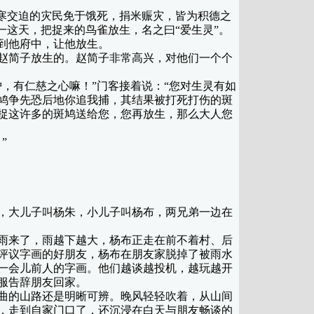
寒交迫的灾民免于饿死，捐米赈灾，皆为积德之
一这天，把捉来的鸟雀放生，名之曰“爱生灵”。
到他府中，让他放生。
赵简子放生的。赵简子非常高兴，对他们一个个
有仁慈之心嘛！”门客接着说：“您对生灵有如
鸠争先恐后地你追我捕，其结果被打死打伤的斑
捉这许多的斑鸠送给您，您再放生，那么大人您
”
，大儿子叫杨朱，小儿子叫杨布，两兄弟一边在
雨来了，雨越下越大，杨布正走在前不着村、后
评议字画的好朋友，杨布在朋友家脱掉了被雨水
一会儿前人的字画。他们越谈越投机，越玩越开
服告辞朋友回家。
曲的山路还是明晰可辨。晚风轻轻吹着，从山间
，走到自家门口了，还沉浸在白天与朋友畅谈的