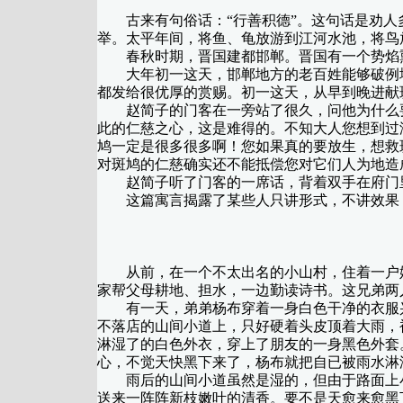
古来有句俗话：“行善积德”。这句话是劝人
举。太平年间，将鱼、龟放游到江河水池，将鸟
春秋时期，晋国建都邯郸。晋国有一个势焰熏
大年初一这天，邯郸地方的老百姓能够破例地
都发给很优厚的赏赐。初一这天，从早到晚进献
赵简子的门客在一旁站了很久，问他为什么要这
此的仁慈之心，这是难得的。不知大人您想到过
鸠一定是很多很多啊！您如果真的要放生，想救
对斑鸠的仁慈确实还不能抵偿您对它们人为地造
赵简子听了门客的一席话，背着双手在府门里
这篇寓言揭露了某些人只讲形式，不讲效果，
从前，在一个不太出名的小山村，住着一户姓
家帮父母耕地、担水，一边勤读诗书。这兄弟两
有一天，弟弟杨布穿着一身白色干净的衣服兴
不落店的山间小道上，只好硬着头皮顶着大雨，
淋湿了的白色外衣，穿上了朋友的一身黑色外套
心，不觉天快黑下来了，杨布就把自已被雨水淋
雨后的山间小道虽然是湿的，但由于路面上小
送来一阵阵新枝嫩叶的清香。要不是天愈来愈黑